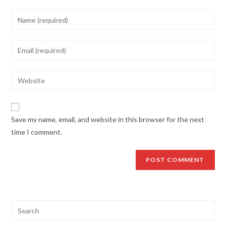
Enter
your
name
Enter
or
your
username
email
Enter
to
address
your
comment
to
website
comment
URL
Save my name, email, and website in this browser for the next
(optional)
time I comment.
Search
for: