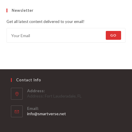
Newsletter
Get all latest content delivered to your email!
GO
Contact Info
Address:
Address: Fort Lauderadale, FL
Email:
Opens
info@smartverse.net
in
your
application