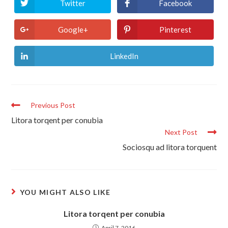
Twitter
Facebook
Opens
Opens
in
in
a
a
new
new
Google+
Pinterest
Opens
Opens
window
window
in
in
a
a
new
new
LinkedIn
Opens
window
window
in
a
new
window
Read
Previous Post
more
Litora torqent per conubia
articles
Next Post
Sociosqu ad litora torquent
YOU MIGHT ALSO LIKE
Litora torqent per conubia
April 7, 2016