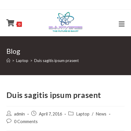
Skip
to
content
0
Blog
>
Laptop
>
Duis sagitis ipsum prasent
Duis sagitis ipsum prasent
Post
Post
Post
admin
April 7, 2016
Laptop
/
News
author:
published:
category:
Post
0 Comments
comments: